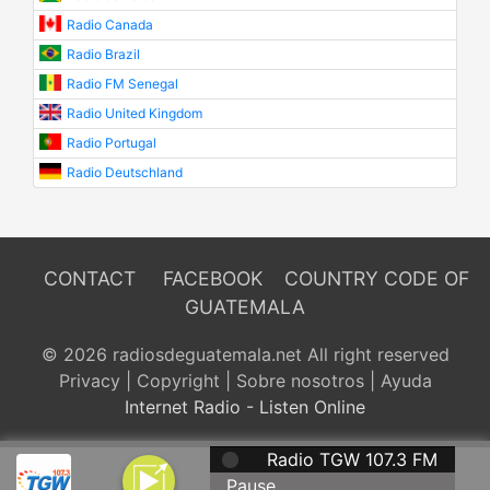
Radio Canada
Radio Brazil
Radio FM Senegal
Radio United Kingdom
Radio Portugal
Radio Deutschland
CONTACT
FACEBOOK
COUNTRY CODE OF
GUATEMALA
© 2026 radiosdeguatemala.net All right reserved
Privacy
|
Copyright
|
Sobre nosotros
|
Ayuda
Internet Radio - Listen Online
Radio TGW 107.3 FM
Pause...