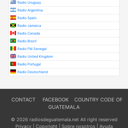
Radio Uruguay
Radio Argentina
Radio Spain
Radio Jamaica
Radio Canada
Radio Brazil
Radio FM Senegal
Radio United Kingdom
Radio Portugal
Radio Deutschland
CONTACT
FACEBOOK
COUNTRY CODE OF
GUATEMALA
© 2026 radiosdeguatemala.net All right reserved
Privacy
|
Copyright
|
Sobre nosotros
|
Ayuda