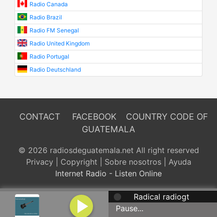
Radio Canada
Radio Brazil
Radio FM Senegal
Radio United Kingdom
Radio Portugal
Radio Deutschland
CONTACT
FACEBOOK
COUNTRY CODE OF
GUATEMALA
© 2026 radiosdeguatemala.net All right reserved
Privacy
|
Copyright
|
Sobre nosotros
|
Ayuda
Internet Radio - Listen Online
Radical radiogt
Pause...