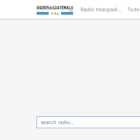
Skip
Radio Intecpadi Guatemala
Todo
to
main
content