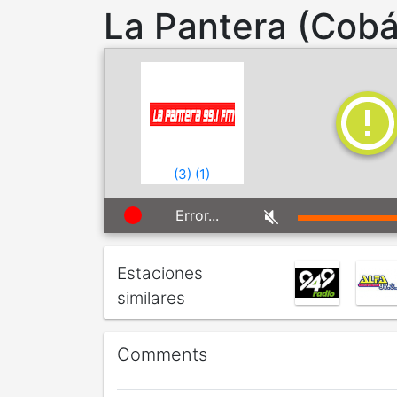
La Pantera (Cob
(
3
)
(
1
)
Error...
Estaciones
similares
Comments